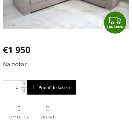
Z
ZADARMO
A
D
€1 950
A
Jednotková
Na dotaz
cena:
R
M
Pridať do košíka
O
OPÝTAŤ SA
ZDIEĽAŤ