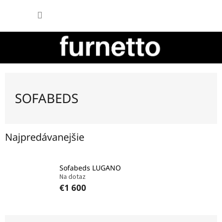
Prejsť
NÁKU
na
obsah
KOŠÍK
SOFABEDS
Najpredávanejšie
Sofabeds LUGANO
Na dotaz
€1 600
R