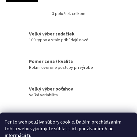
1
položiek celkom
O
v
l
á
Veľký výber sedačiek
d
100 typov a stále pribúdajú nové
a
c
i
Pomer cena / kvalita
e
Rokmi overené postupy pri výrobe
p
r
v
k
Veľký výber poťahov
y
Veľká variabilita
v
ý
p
i
Doprava zadarmo
s
Tento web používa súbory cookie. Ďalším prechádzaním
po celom Slovensku
u
tohto webu vyjadrujete súhlas s ich používaním. Viac
informácií
tu
.