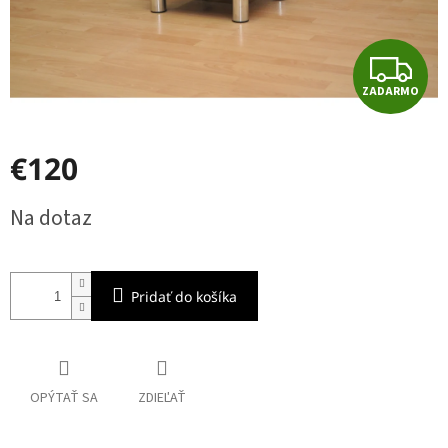
Z
ZADARMO
A
D
€120
A
Jednotková
Na dotaz
cena:
R
M
Pridať do košíka
O
OPÝTAŤ SA
ZDIEĽAŤ